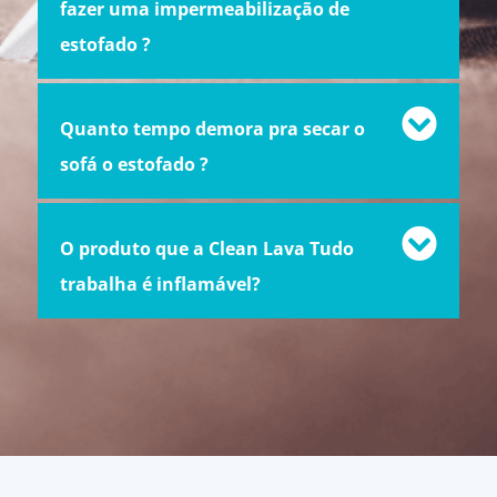
fazer uma impermeabilização de
estofado ?
Quanto tempo demora pra secar o
sofá o estofado ?
O produto que a Clean Lava Tudo
trabalha é inflamável?