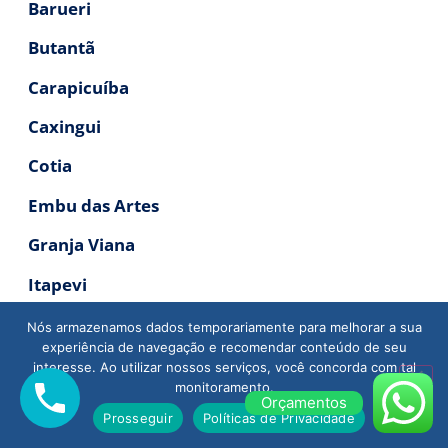
Barueri
Butantã
Carapicuíba
Caxingui
Cotia
Embu das Artes
Granja Viana
Itapevi
Jaguaré
Nós armazenamos dados temporariamente para melhorar a sua
experiência de navegação e recomendar conteúdo de seu
Jandira
interesse. Ao utilizar nossos serviços, você concorda com tal
monitoramento.
Jaraguá
Orçamentos
Prosseguir
Políticas de Privacidade
Lapa