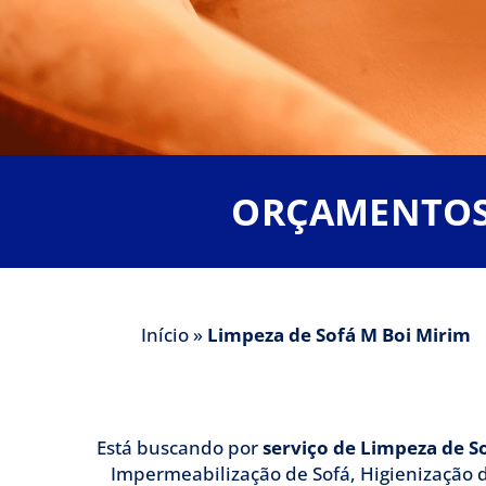
Limpeza de So
ORÇAMENTOS 
A Clean lava Tudo é uma emp
Início
»
Limpeza de Sofá M Boi Mirim
especialistas em L
Está buscando por
serviço de Limpeza de S
Impermeabilização de Sofá, Higienização d