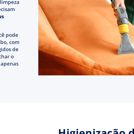
 limpeza
recisam
us
ocê pode
bo, com
gidos de
char o
m apenas
Higienização 