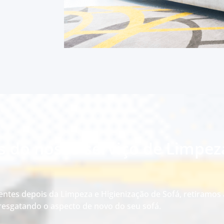
s do nosso serviço de Limpez
entes depois da Limpeza e Higienização de Sofá, retiramos 
esgatando o aspecto de novo do seu sofá.