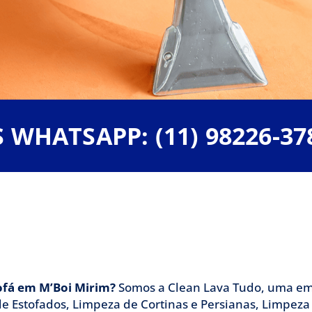
fá em M'Boi Mirim,
WHATSAPP: (11) 98226-37
Lava Tudo
resa de Limpeza de Sofá em M'Boi Mirim, temos
impeza de Estofados em M'Boi Mirim e Imperme
ofá em M’Boi Mirim?
Somos a Clean Lava Tudo, uma em
e Estofados, Limpeza de Cortinas e Persianas, Limpeza