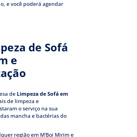
do, e você poderá agendar
mpeza de Sofá
m e
zação
resa de
Limpeza de Sofá
em
ais de limpeza e
staram o serviço na sua
 das mancha e bactérias do
quer região em M’Boi Mirim e