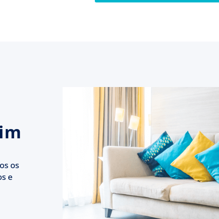
rim
os os
s e