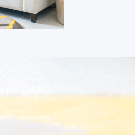
a de Sofá:
até 99% das sujeiras e