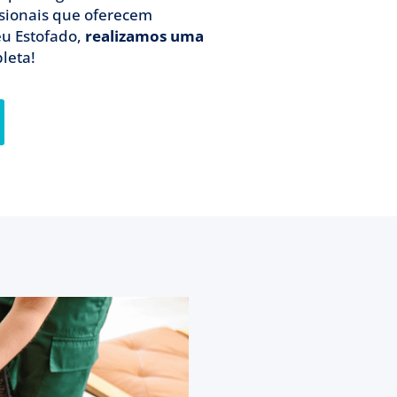
ssionais que oferecem
eu Estofado,
realizamos uma
leta!