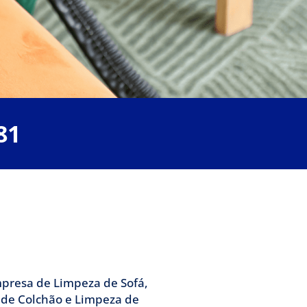
 chame a Clean
81
 uma equipe de profissionais
abilização de Sofá.
presa de Limpeza de Sofá,
 de Colchão e Limpeza de