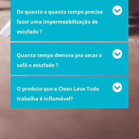
De quanto e quanto tempo preciso
fazer uma impermeabilização de
estofado ?
Quanto tempo demora pra secar o
sofá o estofado ?
O produto que a Clean Lava Tudo
trabalha é inflamável?