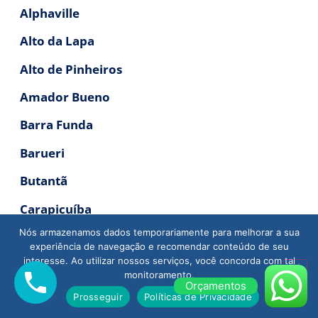
Alphaville
Alto da Lapa
Alto de Pinheiros
Amador Bueno
Barra Funda
Barueri
Butantã
Carapicuíba
Nós armazenamos dados temporariamente para melhorar a sua
Caxingui
experiência de navegação e recomendar conteúdo de seu
interesse. Ao utilizar nossos serviços, você concorda com tal
Cotia
monitoramento.
Orçamentos
Embu das Artes
Prosseguir
Políticas de Privacidade