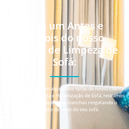
Veja um Antes e
Depois do nosso
serviço de Limpeza de
Sofá:
Veja como ficaram alguns dos sofás de nosso clientes
depois da Limpeza e Higienização de Sofá, retiramos
até 99% das sujeiras e manchas resgatando o
aspecto de novo do seu sofá.