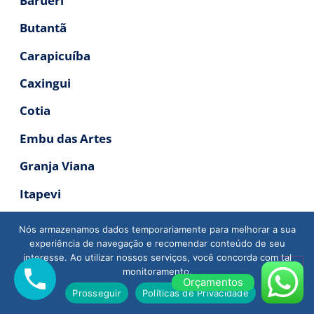
Barueri
Butantã
Carapicuíba
Caxingui
Cotia
Embu das Artes
Granja Viana
Itapevi
Jaguaré
Nós armazenamos dados temporariamente para melhorar a sua
experiência de navegação e recomendar conteúdo de seu
Jandira
interesse. Ao utilizar nossos serviços, você concorda com tal
monitoramento.
Jaraguá
Orçamentos
Prosseguir
Políticas de Privacidade
Lapa