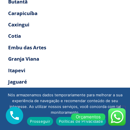
Butantã
Carapicuíba
Caxingui
Cotia
Embu das Artes
Granja Viana
Itapevi
Jaguaré
Jandira
Nós armazenamos dados temporariamente para melhorar a sua
experiência de navegação e recomendar conteúdo de seu
Jaraguá
interesse. Ao utilizar nossos serviços, você concorda com tal
monitoramento.
Lapa
Orçamentos
Prosseguir
Políticas de Privacidade
Osasco