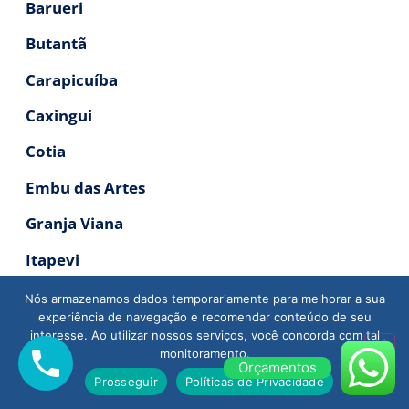
Barueri
Butantã
Carapicuíba
Caxingui
Cotia
Embu das Artes
Granja Viana
Itapevi
Jaguaré
Nós armazenamos dados temporariamente para melhorar a sua
experiência de navegação e recomendar conteúdo de seu
Jandira
interesse. Ao utilizar nossos serviços, você concorda com tal
monitoramento.
Jaraguá
Orçamentos
Prosseguir
Políticas de Privacidade
Lapa