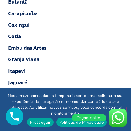
Butantã
Carapicuíba
Caxingui
Cotia
Embu das Artes
Granja Viana
Itapevi
Jaguaré
Jandira
Nós armazenamos dados temporariamente para melhorar a sua
experiência de navegação e recomendar conteúdo de seu
Jaraguá
interesse. Ao utilizar nossos serviços, você concorda com tal
monitoramento.
Lapa
Orçamentos
Prosseguir
Políticas de Privacidade
Osasco