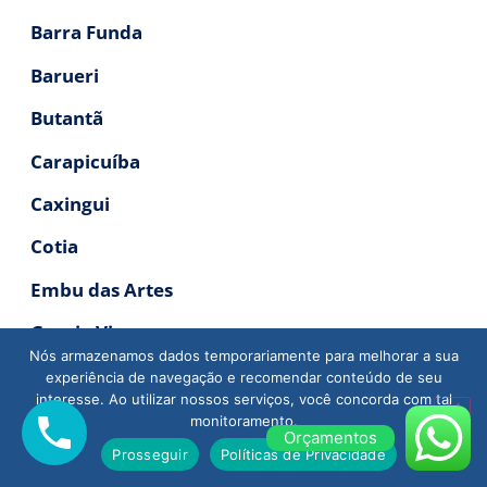
Barra Funda
Barueri
Butantã
Carapicuíba
Caxingui
Cotia
Embu das Artes
Granja Viana
Nós armazenamos dados temporariamente para melhorar a sua
Itapevi
experiência de navegação e recomendar conteúdo de seu
interesse. Ao utilizar nossos serviços, você concorda com tal
Jaguaré
monitoramento.
Orçamentos
Prosseguir
Políticas de Privacidade
Jandira