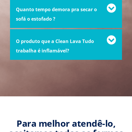
Quanto tempo demora pra secar o
sofá o estofado ?
O produto que a Clean Lava Tudo
trabalha é inflamável?
Para melhor atendê-lo,