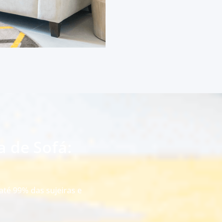
a de Sofá:
até 99% das sujeiras e