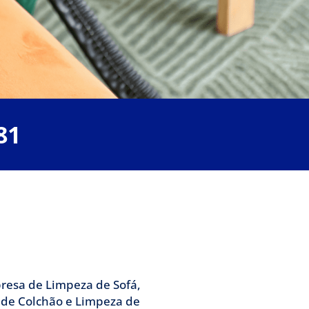
hame a Clean
81
uma equipe de profissionais
ilização de Sofá.
esa de Limpeza de Sofá,
 de Colchão e Limpeza de