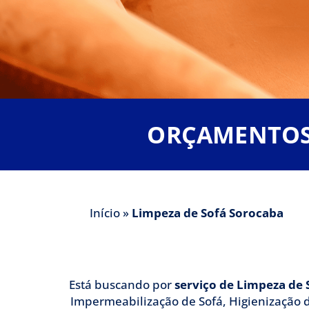
Limpeza de 
ORÇAMENTOS 
A Clean lava Tudo é uma em
Início
»
Limpeza de Sofá Sorocaba
especialistas em
Está buscando por
serviço de Limpeza de
Impermeabilização de Sofá, Higienização d