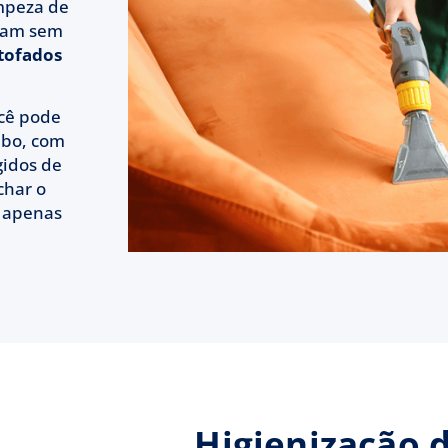
mpeza de
isam sem
tofados
ocê pode
bo, com
gidos de
char o
m apenas
Higienização 