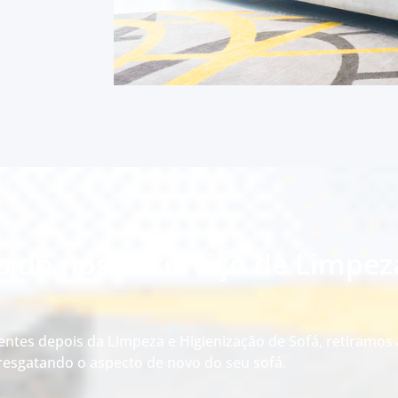
s do nosso serviço de Limpez
entes depois da Limpeza e Higienização de Sofá, retiramos 
esgatando o aspecto de novo do seu sofá.