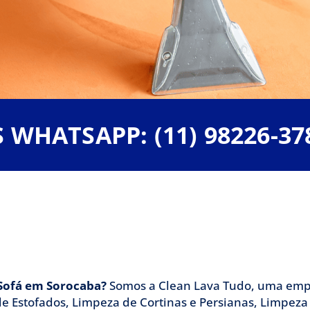
Sofá em Sorocaba, c
WHATSAPP: (11) 98226-37
Lava Tudo
presa de Limpeza de Sofá em Sorocaba, temos 
 Limpeza de Estofados em Sorocaba e Impermeab
 Sofá em Sorocaba?
Somos a Clean Lava Tudo, uma empr
e Estofados, Limpeza de Cortinas e Persianas, Limpeza