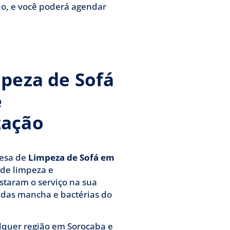
do, e você poderá agendar
mpeza de Sofá
e
zação
resa de
Limpeza de Sofá
em
s de limpeza e
staram o serviço na sua
 das mancha e bactérias do
lquer região em Sorocaba e