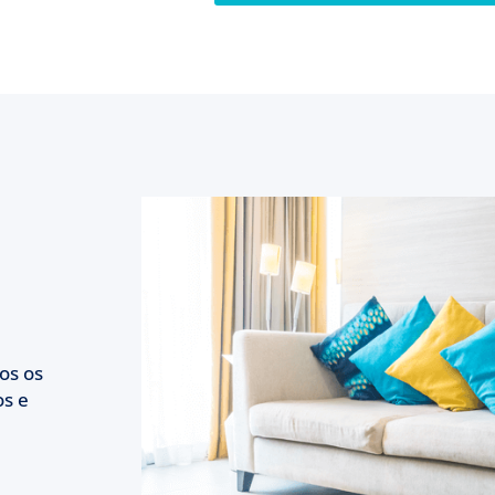
os os
s e