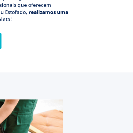
ssionais que oferecem
eu Estofado,
realizamos uma
leta!