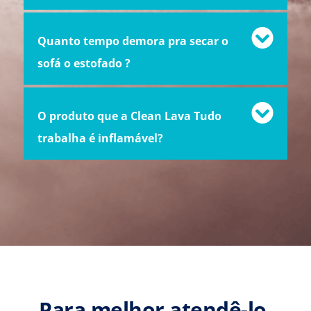
Quanto tempo demora pra secar o
sofá o estofado ?
O produto que a Clean Lava Tudo
trabalha é inflamável?
Para melhor atendê-lo,