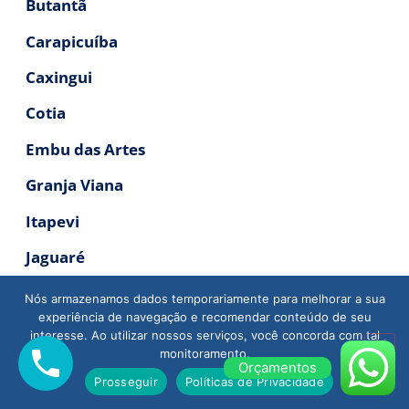
Butantã
Carapicuíba
Caxingui
Cotia
Embu das Artes
Granja Viana
Itapevi
Jaguaré
Jandira
Nós armazenamos dados temporariamente para melhorar a sua
experiência de navegação e recomendar conteúdo de seu
Jaraguá
interesse. Ao utilizar nossos serviços, você concorda com tal
monitoramento.
Lapa
Orçamentos
Prosseguir
Políticas de Privacidade
Osasco