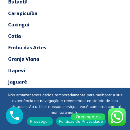
Butantã
Carapicuíba
Caxingui
Cotia
Embu das Artes
Granja Viana
Itapevi
Jaguaré
Jandira
Nós armazenamos dados temporariamente para melhorar a sua
experiência de navegação e recomendar conteúdo de seu
Jaraguá
interesse. Ao utilizar nossos serviços, você concorda com tal
monitoramento.
Lapa
Orçamentos
Prosseguir
Políticas de Privacidade
Osasco