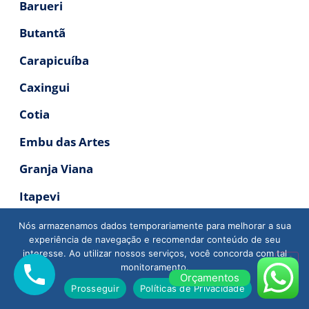
Barueri
Butantã
Carapicuíba
Caxingui
Cotia
Embu das Artes
Granja Viana
Itapevi
Jaguaré
Nós armazenamos dados temporariamente para melhorar a sua
experiência de navegação e recomendar conteúdo de seu
Jandira
interesse. Ao utilizar nossos serviços, você concorda com tal
monitoramento.
Jaraguá
Orçamentos
Prosseguir
Políticas de Privacidade
Lapa