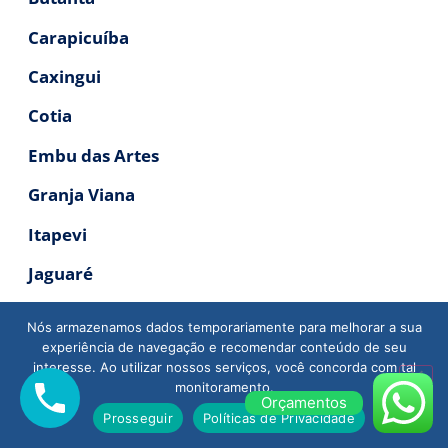
Carapicuíba
Caxingui
Cotia
Embu das Artes
Granja Viana
Itapevi
Jaguaré
Jandira
Nós armazenamos dados temporariamente para melhorar a sua
experiência de navegação e recomendar conteúdo de seu
Jaraguá
interesse. Ao utilizar nossos serviços, você concorda com tal
monitoramento.
Lapa
Orçamentos
Prosseguir
Políticas de Privacidade
Osasco