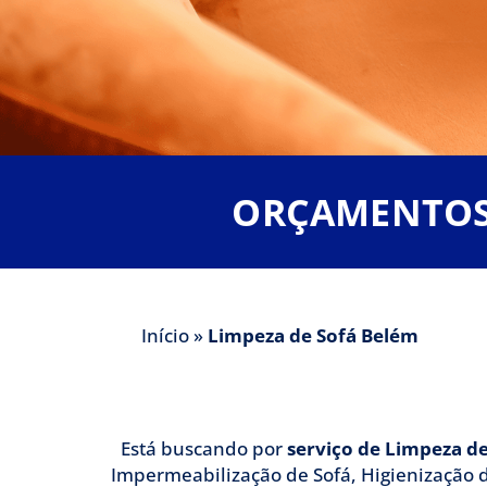
Limpeza de S
ORÇAMENTOS 
A Clean lava Tudo é uma empresa
Início
»
Limpeza de Sofá Belém
em Limpe
Está buscando por
serviço de Limpeza d
Impermeabilização de Sofá, Higienização d