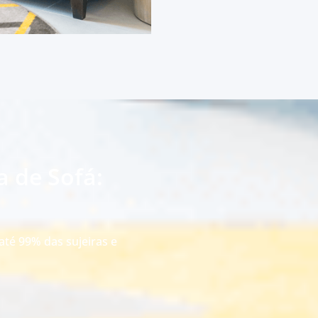
a de Sofá:
até 99% das sujeiras e