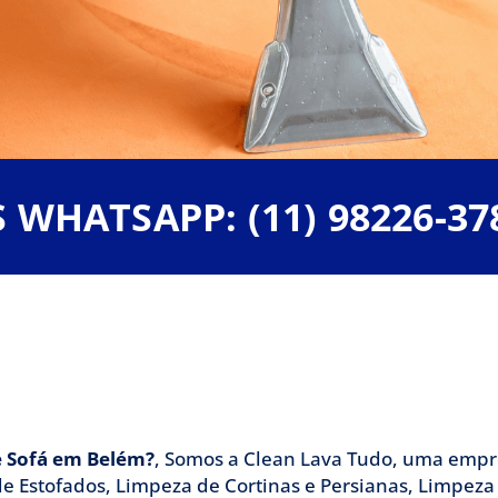
ofá em Belém, chame
WHATSAPP: (11) 98226-37
Tudo
 de Limpeza de Sofá em Belém, temos uma equip
za de Estofados em Belém e Impermeabilização
e Sofá em Belém?
, Somos a Clean Lava Tudo, uma empr
e Estofados, Limpeza de Cortinas e Persianas, Limpeza