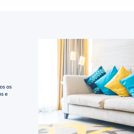
os os
s e