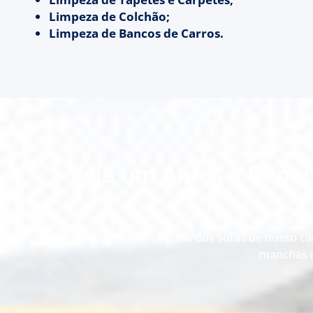
Limpeza de Colchão;
Limpeza de Bancos de Carros.
Veja um Antes e Depoi
Veja como ficaram alguns dos sofás de nosso cli
manchas r