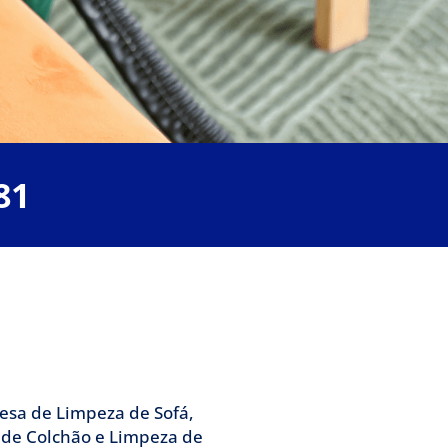
 a Clean Lava
81
e de profissionais especialistas
 de Sofá.
esa de Limpeza de Sofá,
 de Colchão e Limpeza de