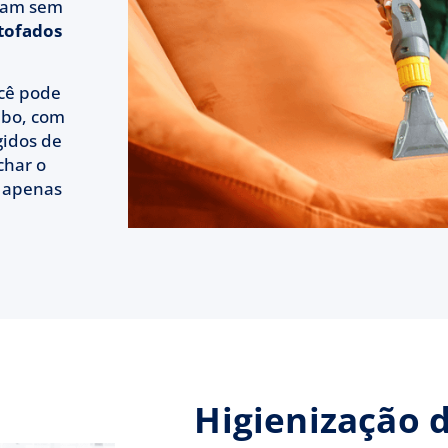
isam sem
tofados
ocê pode
bo, com
gidos de
char o
m apenas
Higienização 