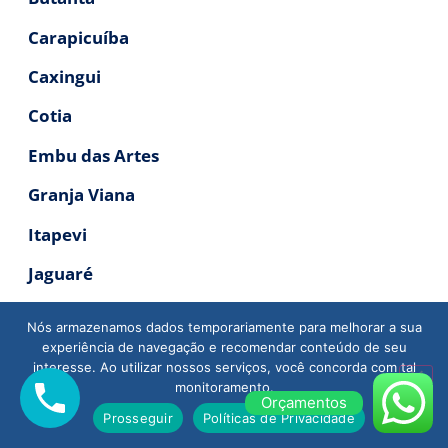
Carapicuíba
Caxingui
Cotia
Embu das Artes
Granja Viana
Itapevi
Jaguaré
Jandira
Nós armazenamos dados temporariamente para melhorar a sua
experiência de navegação e recomendar conteúdo de seu
Jaraguá
interesse. Ao utilizar nossos serviços, você concorda com tal
monitoramento.
Lapa
Orçamentos
Prosseguir
Políticas de Privacidade
Osasco